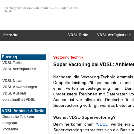
Ihr Weg zum persönlich idealen VDSL- oder Kabel-
Tarif!
Startseite
VDSL Tarife
VDSL Verfügbarkeit
Einstieg
Vectoring Technik
VDSL Tarife
Super-Vectoring bei VDSL: Anbieter
VDSL Verfügbarkeit
Nachdem die Vectoring-Technik erstmal
VDSL News
Doppelte leistungsfähiger machte, stand
VDSL Anwendungen
eine Performancesteigerung an. Da
VDSL Ausbau
umgerüstete Regionen mit Datenraten vo
Ausbau ist vor allem die Deutsche Tele
so schnell ist VDSL
Supervectoring verbirgt, wer das bietet u
VDSL Anbieter & Tarife
Deutsche Telekom
Was ist VDSL-Supervectoring?
congstar
Beim herkömmlichen "
VDSL
" wurde ein 
Vodafone
Supervectoring verbreitert sich die Basi