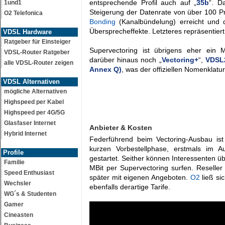
entsprechende Profil auch auf „
35b
“. D
1und1
Steigerung der Datenrate von über 100 Pr
O2 Telefonica
Bonding
(Kanalbündelung) erreicht und 
Übersprecheffekte. Letzteres repräsentier
VDSL Hardware
Ratgeber für Einsteiger
Supervectoring ist übrigens eher ein M
VDSL-Router Ratgeber
darüber hinaus noch „
Vectoring+
“,
VDSL2
alle VDSL-Router zeigen
Annex Q)
, was der offiziellen Nomenklatur
VDSL Alternativen
mögliche Alternativen
Highspeed per Kabel
Highspeed per 4G/5G
Glasfaser Internet
Anbieter & Kosten
Hybrid Internet
Federführend beim Vectoring-Ausbau ist
kurzen Vorbestellphase, erstmals im A
Profile
gestartet. Seither können Interessenten üb
Familie
MBit per Supervectoring surfen. Reselle
Speed Enthusiast
später mit eigenen Angeboten.
O2
ließ si
Wechsler
ebenfalls derartige Tarife.
WG´s & Studenten
Gamer
Cineasten