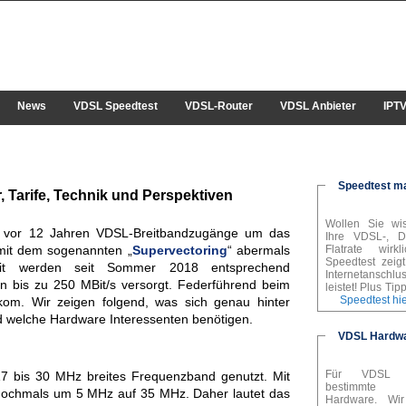
News
VDSL Speedtest
VDSL-Router
VDSL Anbieter
IPT
Speedtest m
, Tarife, Technik und Perspektiven
Wollen Sie wis
s vor 12 Jahren VDSL-Breitbandzugänge um das
Ihre VDSL-, D
 mit dem sogenannten „
Supervectoring
“ abermals
Flatrate wirk
Speedtest zeig
mit werden seit Sommer 2018 entsprechend
Internetanschlu
n bis zu 250 MBit/s versorgt. Federführend beim
leistet! Plus Ti
Speedtest hie
kom. Wir zeigen folgend, was sich genau hinter
nd welche Hardware Interessenten benötigen.
VDSL Hardw
Für VDSL b
17 bis 30 MHz breites Frequenzband genutzt. Mit
bestimmte V
s nochmals um 5 MHz auf 35 MHz. Daher lautet das
Hardware. Wir