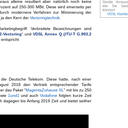
araus alleine resultiert aber natürlich noch keine
Geräte Voraus
wie Sie bar
ozent auf 250-300 MBit. Diese wird einerseits per
können!
durch modernere Verfahren zur Minimierung der
VDSL-Hardwa
t ja den Kern der
Vectoringtechnik
.
arketingbegriff. Verbreitete Bezeichnungen sind
-Vectoring
“ und
VDSL Annex Q (
ITU
-T G.993.2
 entspricht.
 die Deutsche Telekom. Diese hatte, nach einer
ugust 2018 den Vertrieb entsprechender Tarife
er das Paket "
MagentaZuhause XL
" mit bis zu 250
r wie
1und1
und auch
Vodafone
folgten kurze Zeit
ch dagegen bis Anfang 2019 Zeit und bietet seither