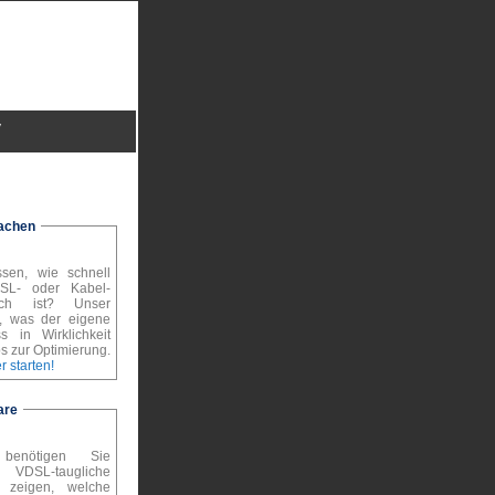
V
achen
sen, wie schnell
SL- oder Kabel-
lich ist? Unser
t, was der eigene
ss in Wirklichkeit
pps zur Optimierung.
r starten!
are
enötigen Sie
DSL-taugliche
 zeigen, welche