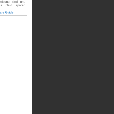
setzung sind und
es Geld sparen
re Guide