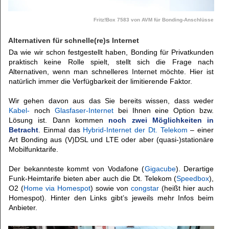
Fritz!Box 7583 von AVM für Bonding-Anschlüsse
Alternativen für schnelle(re)s Internet
Da wie wir schon festgestellt haben, Bonding für Privatkunden
praktisch keine Rolle spielt, stellt sich die Frage nach
Alternativen, wenn man schnelleres Internet möchte. Hier ist
natürlich immer die Verfügbarkeit der limitierende Faktor.
Wir gehen davon aus das Sie bereits wissen, dass weder
Kabel-
noch
Glasfaser-Internet
bei Ihnen eine Option bzw.
Lösung ist. Dann kommen
noch zwei Möglichkeiten in
Betracht
. Einmal das
Hybrid-Internet der Dt. Telekom
– einer
Art Bonding aus (V)DSL und LTE oder aber (quasi-)stationäre
Mobilfunktarife.
Der bekannteste kommt von Vodafone (
Gigacube
). Derartige
Funk-Heimtarife bieten aber auch die Dt. Telekom (
Speedbox
),
O2 (
Home via Homespot
) sowie von
congstar
(heißt hier auch
Homespot). Hinter den Links gibt’s jeweils mehr Infos beim
Anbieter.