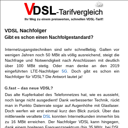
Ihr Weg zu einem preiswerten, schnellen VDSL-Tarif!
VDSL Nachfolger
Gibt es schon einen Nachfolgestandard?
Internetzugangstechniken sind sehr schnelllebig. Galten vor
wenigen Jahren noch 50 MBit als völlig ausreichend, steigt die
Nachfrage und Notwendigkeit nach Anschlüssen mit deutlich
über 100 MBit stetig. Oder man denke an den 2019
eingeführten LTE-Nachfolger
5G
. Doch gibt es schon ein
Nachfolger für VDSL? Die Antwort lautet ja!
G.fast – das neue VDSL?
Das alte Kupferkabel des Telefonnetzes hat, wie es aussieht,
noch lange nicht ausgedient! Dank verbesserter Technik, rückt
man in Punkto Datenrate sogar auf Augenhöhe mit Glasfaser.
Doch werfen wir erst einmal kurz den Blick zurück. Über das
mittlerweile veraltete
DSL
konnten Internetkunden immerhin bis
zu 16 MBit erreichen. Der Nachfolger VDSL kann hingegen,
dank einem breiteren Frequenzspektrum (bis 35 MHz, bei DSL