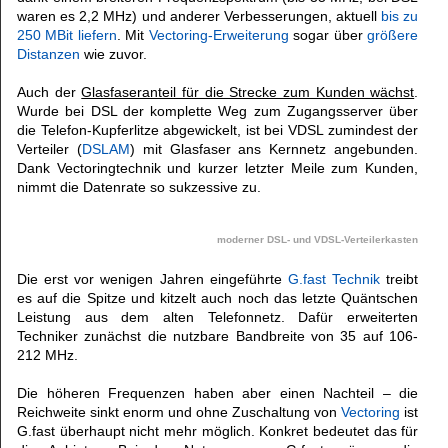
waren es 2,2 MHz) und anderer Verbesserungen, aktuell
bis zu
250 MBit liefern
. Mit
Vectoring-Erweiterung
sogar über
größere
Distanzen
wie zuvor.
Auch der
Glasfaseranteil für die Strecke zum Kunden wächst
.
Wurde bei DSL der komplette Weg zum Zugangsserver über
die Telefon-Kupferlitze abgewickelt, ist bei VDSL zumindest der
Verteiler (
DSLAM
) mit Glasfaser ans Kernnetz angebunden.
Dank Vectoringtechnik und kurzer letzter Meile zum Kunden,
nimmt die Datenrate so sukzessive zu.
moderner DSL- und VDSL-Verteilerkasten
Die erst vor wenigen Jahren eingeführte
G.fast Technik
treibt
es auf die Spitze und kitzelt auch noch das letzte Quäntschen
Leistung aus dem alten Telefonnetz. Dafür erweiterten
Techniker zunächst die nutzbare Bandbreite von 35 auf 106-
212 MHz.
Die höheren Frequenzen haben aber einen Nachteil – die
Reichweite sinkt enorm und ohne Zuschaltung von
Vectoring
ist
G.fast überhaupt nicht mehr möglich. Konkret bedeutet das für