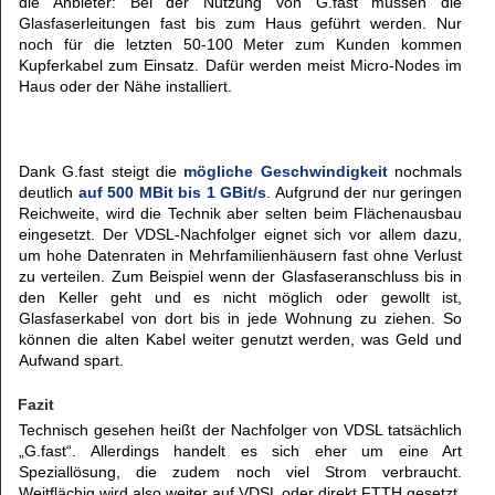
die Anbieter: Bei der Nutzung von G.fast müssen die
Glasfaserleitungen fast bis zum Haus geführt werden. Nur
noch für die letzten 50-100 Meter zum Kunden kommen
Kupferkabel zum Einsatz. Dafür werden meist Micro-Nodes im
Haus oder der Nähe installiert.
Dank G.fast steigt die
mögliche Geschwindigkeit
nochmals
deutlich
auf 500 MBit bis 1 GBit/s
. Aufgrund der nur geringen
Reichweite, wird die Technik aber selten beim Flächenausbau
eingesetzt. Der VDSL-Nachfolger eignet sich vor allem dazu,
um hohe Datenraten in Mehrfamilienhäusern fast ohne Verlust
zu verteilen. Zum Beispiel wenn der Glasfaseranschluss bis in
den Keller geht und es nicht möglich oder gewollt ist,
Glasfaserkabel von dort bis in jede Wohnung zu ziehen. So
können die alten Kabel weiter genutzt werden, was Geld und
Aufwand spart.
Fazit
Technisch gesehen heißt der Nachfolger von VDSL tatsächlich
„G.fast“. Allerdings handelt es sich eher um eine Art
Speziallösung, die zudem noch viel Strom verbraucht.
Weitflächig wird also weiter auf VDSL oder direkt FTTH gesetzt,