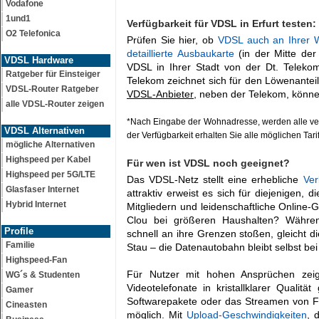
Vodafone
1und1
Verfügbarkeit für VDSL in Erfurt testen:
O2 Telefonica
Prüfen Sie hier, ob
VDSL auch an Ihrer W
detaillierte Ausbaukarte
(in der Mitte der
VDSL Hardware
VDSL in Ihrer Stadt von der Dt. Telek
Ratgeber für Einsteiger
Telekom zeichnet sich für den Löwenanteil
VDSL-Router Ratgeber
VDSL-Anbieter
, neben der Telekom, könne
alle VDSL-Router zeigen
*Nach Eingabe der Wohnadresse, werden alle ver
VDSL Alternativen
der Verfügbarkeit erhalten Sie alle möglichen Tari
mögliche Alternativen
Highspeed per Kabel
Für wen ist VDSL noch geeignet?
Highspeed per 5G/LTE
Das VDSL-Netz stellt eine erhebliche
Ver
Glasfaser Internet
attraktiv erweist es sich für diejenigen, d
Hybrid Internet
Mitgliedern und leidenschaftliche Online-
Clou bei größeren Haushalten? Währen
Profile
schnell an ihre Grenzen stoßen, gleicht
Familie
Stau – die Datenautobahn bleibt selbst bei
Highspeed-Fan
Für Nutzer mit hohen Ansprüchen zei
WG´s & Studenten
Videotelefonate in kristallklarer Qualit
Gamer
Softwarepakete oder das Streamen von Fi
Cineasten
möglich. Mit
Upload-Geschwindigkeiten
, 