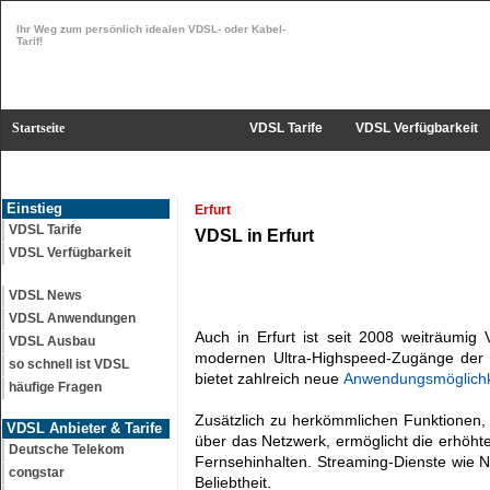
Ihr Weg zum persönlich idealen VDSL- oder Kabel-
Tarif!
Startseite
VDSL Tarife
VDSL Verfügbarkeit
Einstieg
Erfurt
VDSL Tarife
VDSL in Erfurt
VDSL Verfügbarkeit
VDSL News
VDSL Anwendungen
Auch in Erfurt ist seit 2008 weiträumig 
VDSL Ausbau
modernen Ultra-Highspeed-Zugänge der 
so schnell ist VDSL
bietet zahlreich neue
Anwendungsmöglichk
häufige Fragen
Zusätzlich zu herkömmlichen Funktionen,
VDSL Anbieter & Tarife
über das Netzwerk, ermöglicht die erhöht
Deutsche Telekom
Fernsehinhalten. Streaming-Dienste wie N
congstar
Beliebtheit.