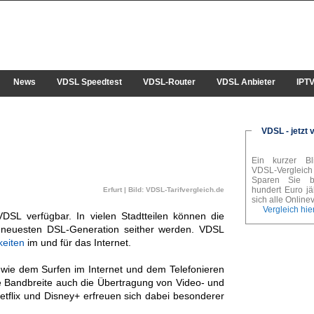
News
VDSL Speedtest
VDSL-Router
VDSL Anbieter
IPT
VDSL - jetzt 
Ein kurzer Bl
VDSL-Vergleich l
Sparen Sie b
hundert Euro jä
Erfurt | Bild: VDSL-Tarifvergleich.de
sich alle Onlinevo
Vergleich hier
VDSL verfügbar. In vielen Stadtteilen können die
neuesten DSL-Generation seither werden. VDSL
eiten
im und für das Internet.
 wie dem Surfen im Internet und dem Telefonieren
e Bandbreite auch die Übertragung von Video- und
etflix und Disney+ erfreuen sich dabei besonderer