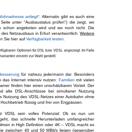
ohnadresse anliegt*
. Alternativ gibt es auch eine
 Seite unter "Ausbaustatus prüfen") die zeigt, wo
om schon angeboten wird und wo noch nicht. Die
 des Netzausbaus in Erfurt verantwortlich.
Weitere
n Sie hier auf
Verfügbarkeit testen
.
fügbaren Optionen für DSL bzw. VDSL angezeigt. Im Falle
fvarianten einzeln zur Wahl gestellt.
besserung
für nahezu jedermann dar. Besonders
ie das Internet intensiv nutzen:
Familien
mit vielen
Gamer finden hier einen unschätzbaren Vorteil. Der
d alte DSL-Anschlüsse bei simultaner Nutzung
 die Nutzung des VDSL-Netzes einer Autobahn ohne
 Hochbetrieb flüssig und frei von Engpässen.
gt VDSL sein volles Potenzial: Ob es nun um
ät geht, das schnelle Herunterladen umfangreicher
lmen in High Definition oder 4K – VDSL macht es
die zwischen 40 und 50 MBit/s liegen (gegenüber