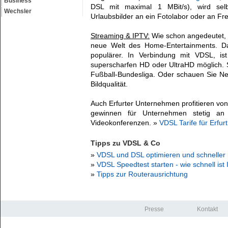
Business
DSL mit maximal 1 MBit/s), wird sel
Wechsler
Urlaubsbilder an ein Fotolabor oder an Freu
Streaming & IPTV:
Wie schon angedeutet, e
neue Welt des Home-Entertainments. 
populärer. In Verbindung mit VDSL, is
superscharfen HD oder UltraHD möglich. 
Fußball-Bundesliga. Oder schauen Sie Ne
Bildqualität.
Auch Erfurter Unternehmen profitieren vo
gewinnen für Unternehmen stetig an 
Videokonferenzen. »
VDSL Tarife für Erfur
Tipps zu VDSL & Co
»
VDSL und DSL optimieren und schnelle
»
VDSL Speedtest starten - wie schnell ist
»
Tipps zur Routerausrichtung
Presse
Kontakt