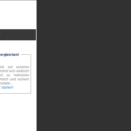
V
vergleichen!
ick auf unseren
ohnt sich wirklich!
is zu mehreren
hrlich und sichern
rteile...
 starten!