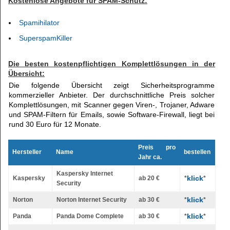
Kostenlose Angebote für SPAM-Schutz:
Spamihilator
SuperspamKiller
Die besten kostenpflichtigen Komplettlösungen in der
Übersicht:
Die folgende Übersicht zeigt Sicherheitsprogramme
kommerzieller Anbieter. Der durchschnittliche Preis solcher
Komplettlösungen, mit Scanner gegen Viren-, Trojaner, Adware
und SPAM-Filtern für Emails, sowie Software-Firewall, liegt bei
rund 30 Euro für 12 Monate.
Preis pro
Hersteller
Name
bestellen
Jahr ca.
Kaspersky Internet
klick
Kaspersky
ab 20 €
*
*
Security
klick
Norton
Norton Internet Security
ab 30 €
*
*
klick
Panda
Panda Dome Complete
ab 30 €
*
*