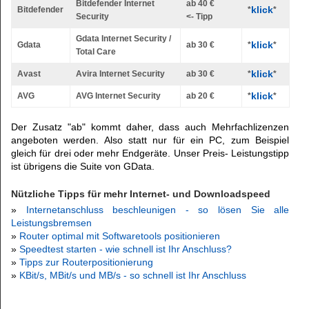
Bitdefender Internet
ab 40 €
klick
Bitdefender
*
*
Security
<- Tipp
Gdata Internet Security /
klick
Gdata
ab 30 €
*
*
Total Care
klick
Avast
Avira Internet Security
ab 30 €
*
*
klick
AVG
AVG Internet Security
ab 20 €
*
*
Der Zusatz "ab" kommt daher, dass auch Mehrfachlizenzen
angeboten werden. Also statt nur für ein PC, zum Beispiel
gleich für drei oder mehr Endgeräte. Unser Preis- Leistungstipp
ist übrigens die Suite von GData.
Nützliche Tipps für mehr Internet- und Downloadspeed
»
Internetanschluss beschleunigen - so lösen Sie alle
Leistungsbremsen
»
Router optimal mit Softwaretools positionieren
»
Speedtest starten - wie schnell ist Ihr Anschluss?
»
Tipps zur Routerpositionierung
»
KBit/s, MBit/s und MB/s - so schnell ist Ihr Anschluss